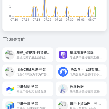
相关导航
星榜_短视频-抖音短视频助手
壁虎看看抖音版
星榜汇聚了最全面的全网短视频数据，是国内权威的短视频数据开放平台。
专业的抖音短视频直播电商数据与工具服务平台
飞鱼CRM系统-抖音
飞鸽IM – 飞鸽客服系统
飞鱼CRM致力于为广告主搭建高效的客户管理系统，通过连接广告投放与线索数据，深度挖掘线索背后的价值，降低您的线索处理成本。
飞鸽客服系统是抖音小店的IM客服系统
巨量创意-抖音
热浪数据
专注广告创意 创造品牌价值
热浪数据是短视频 直播 电商一站式数据服务平台,一个账号可实现抖音、小红书、视频号等多个社会化媒体平台的数据监测服务,其板块覆盖:红人分析、直播分析、电商分析、数据监测、热门素材等多维度
巨量千川-抖音
甩手上货助理 – 抖音版
巨量千川是巨量引擎旗下的电商广告平台，为商家和达人们提供抖音电商一体化营销解决方案
甩手上货助理（头条、抖音版）是一个快速批量上传抖音商品的工具软件