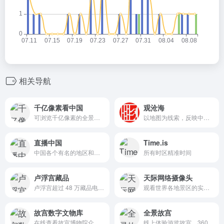
相关导航
千亿像素看中国
观沧海
可浏览千亿像素的全景图片，观看一个城市的面貌
以地图为线索，反映中国历史、 军事、 自然、 ⽂化等各⽅面的知识
直播中国
Time.is
中国各个有名的地区和景区实景在线实时直播，展现美丽中国
所有时区精准时间
卢浮宫藏品
天际网络摄像头
卢浮宫超过 48 万藏品电子化，可在线免费浏览
观看世界各地景区的实时摄像头画面
故宫数字文物库
全景故宫
在线查看故宫博物院众多藏品，可根据分类和年代浏览
线上体验游览故宫，360° 查看各个宫殿，有文字介绍