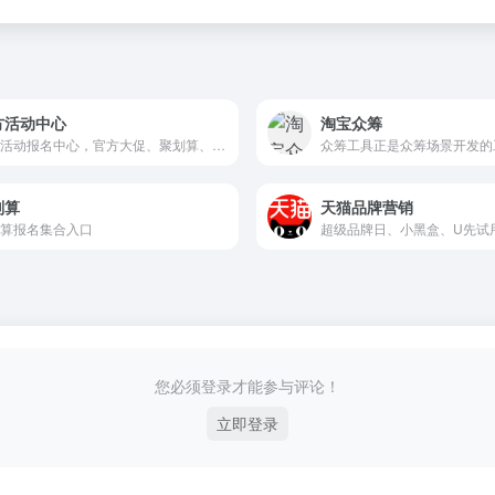
方活动中心
淘宝众筹
营销活动报名中心，官方大促、聚划算、营销活动、行业活动等
划算
天猫品牌营销
算报名集合入口
您必须登录才能参与评论！
立即登录