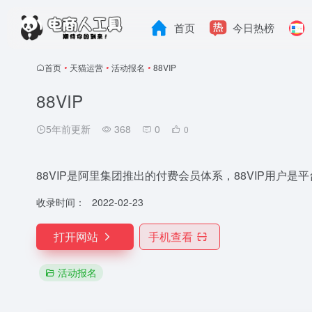
首页
今日热榜
首页
•
天猫运营
•
活动报名
•
88VIP
88VIP
5年前更新
368
0
0
88VIP是阿里集团推出的付费会员体系，88VIP用户是
收录时间：
2022-02-23
打开网站
手机查看
活动报名