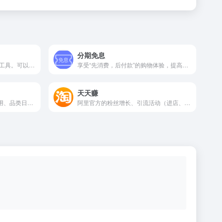
分期免息
众筹工具正是众筹场景开发的工具。可以发布您新品项目，等待买家认筹，在规定时间内制作备货发货。
享受“先消费，后付款”的购物体验，提高商品转化
天天赚
超级品牌日、小黑盒、U先试用、品类日、正当红等报名入口中心
阿里官方的粉丝增长、引流活动（进店、直播间、会员页）