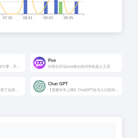
Poe
New Bing 是一个人工智能搜索引擎，可以对复杂的问题提供详细的回答，并作为一种创造性的工具来帮助用户写故事、诗歌或为项目产生想法。
问答社区Quora推出的问答机器人工具
Chat GPT
基于人工智能的搜索助手,它使用了自然语言处理和深度学习的技术,来理解你的问题和意图,并且从You.com的搜索平台中获取最合适的答案或者内容。
【需要科学上网】ChatGPT在与人们的对话中可以理解较为复杂的语句内容，比如有多层语法嵌套的句子。同时，ChatGPT拥有一定联系上下文理解语境的能力，可以针对一个问题不断深入交流。