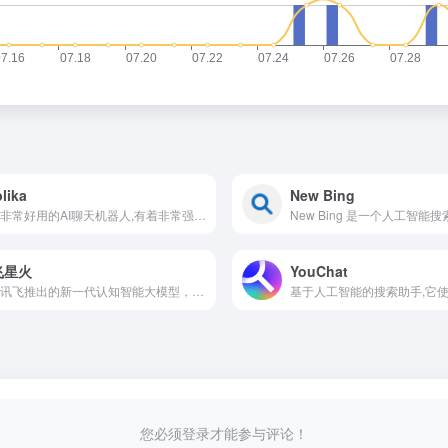
lika
New Bing
一个非常好用的AI聊天机器人,有着非常强大的学习功能,在和她进行聊天的同时,AI会进行自主的学习,从而更好的理解你说的话。
飞星火
YouChat
科大讯飞推出的新一代认知智能大模型，拥有跨领域的知识和语言理解能力，能够基于自然对话方式理解与执行任务。在与人自然对话互动中，提供语言理解、知识问答、逻辑推理、数学题解答、代码理解与编写等多种能力，成为职场、生活与学习等多场景
您必须登录才能参与评论！