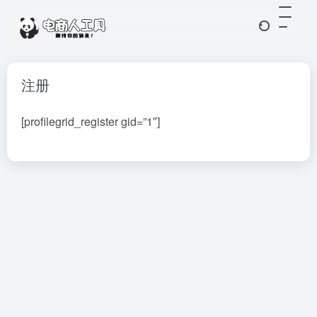
注册
[profilegrid_register gid=”1″]