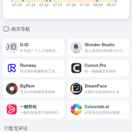
相关导航
D-ID
Wonder Studio
D-ID是一个人工智能生成的视频创建平台，可以轻松快速地从文本输入中创建高质量、高性价比和引人入胜的视频。背后的AI技术是由Stable Diffusion和GPT-3提供支持，可以在没有任何技术知识的情况下输出100多种语言的视频。
真人表演自动转换为CG，一款 AI 工具,可自动将 CG 角色制作动画、打光并合成到真人场景中。
Runway
Cutout.Pro
强大的AI视频制作工具，绿幕抠像、视频生成等
AI一键视频背景移除
BgRem
DreamFace
无水印AI视频背景移除
让图片动起来的AI工具
一帧秒创
Colourlab.ai
一帧秒创是基于秒创AIGC引擎的智能AI内容创作平台，为200万+创作者提供包括文字续写、文字转语音、文生图、图文转视频、AI成片、数字人播报等创作服务，产品包括秒创数字人、秒创AI帮写、秒创图文转视频、秒创AI视频、秒创AI语音、秒创AI作画等。
好莱坞也在用的AI视频颜色分级工具
暂无评论