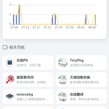
相关导航
在线PS
TinyPng
在线PS，无需下载
在线图片压缩神器
极限禁用词
天猫指数转换
禁用词查询网，在线检测并过滤违反新广告法的：禁用词、违禁词、敏感词、极限词及限制词。适用大部分电商平台（淘宝禁用词、天猫禁用词、京东禁用词、抖音禁用词、拼多多禁用词），报刊杂志及网络论坛，适合广告文案编辑，审核及筛查。协助您降低违反新广告法的风险，减少遭遇行政处罚的几率。
参谋指数免费批量转化
removebg
在线翻译
免费人工智能抠图软件，无需注册登录
免费、即时的多语种在线翻译