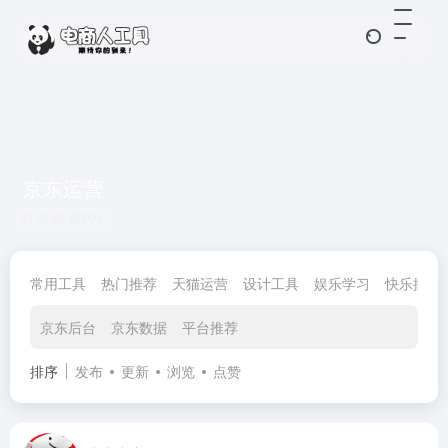
京东运营
共 22 篇网址
常用工具
热门推荐
天猫运营
设计工具
娱乐学习
快乐摸鱼
京东后台
京东数据
平台推荐
排序
发布
更新
浏览
点赞