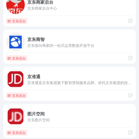
京东商家后台
京东商家后台中心
京东后台
京东商智
京东面向商家的一站式运营数据开放平台
京东后台
京准通
京准通是京东集团旗下数智营销服务品牌。依托京东集团的技术及数据能力，构建智能、简单、高效的营销产品矩阵，为品牌提供一站式数智营销解决方案，助力品牌实现可持续、高质量的用户增长、营销增长、经营增长。
京东后台
图片空间
京东图片空间
京东后台