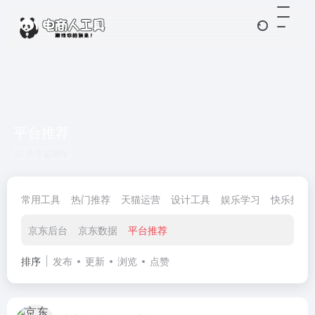
平台推荐
共 3 篇网址
常用工具
热门推荐
天猫运营
设计工具
娱乐学习
快乐摸鱼
京东后台
京东数据
平台推荐
排序
发布
更新
浏览
点赞