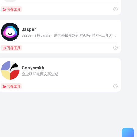
写作工具
Jasper
Jasper（原Jarvis）是国外最受欢迎的AI写作软件工具之一，因其丰富的的模板和强大的智能写作功能而广受欢迎。你可以使用 Jasper 创建博客、文章、书、剧本、帖子和任何其他内容。只需选择一个话题，填写关键词和细节，Jasper将为你自动写作内容。
写作工具
Copysmith
企业级和电商文案生成
写作工具